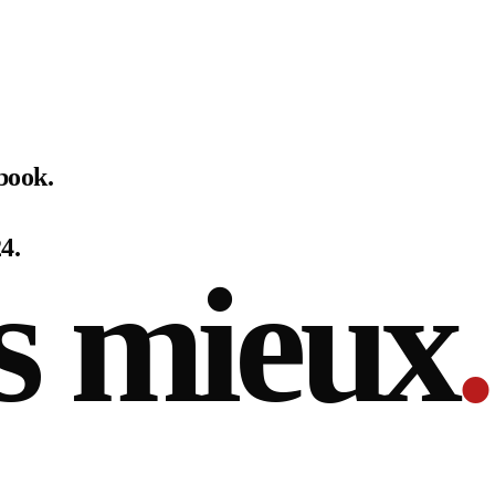
book.
4.
s mieux
.