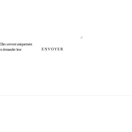
Elles servent uniquement
ENVOYER
ez demander leur