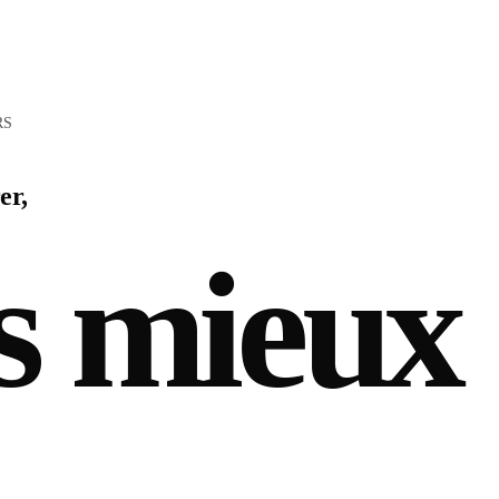
RS
er,
s mieux