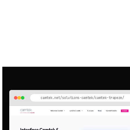
camtek.net/solutions-camtek/camtek-trapeze/