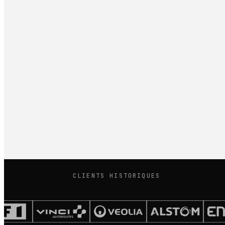
En 2026, n'importe qui génère un site en trente secondes.
C'est exactement pour ça que la question de l'expérience
utilisateur n'a jamais autant compté. Sans elle, vous avez
une page. Pas un client de plus.
Menschhh est né de cette conviction en 2014. Il défend
cette approche depuis, sur des projets qui vont de la
PME locale aux groupes comme Canal+, L'Oréal ou
Aéroports de Paris.
CLIENTS HISTORIQUES