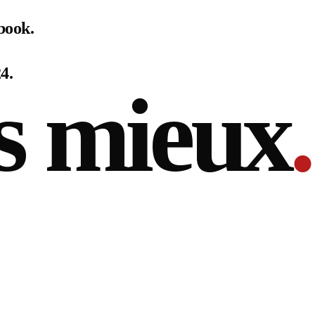
book.
4.
s mieux