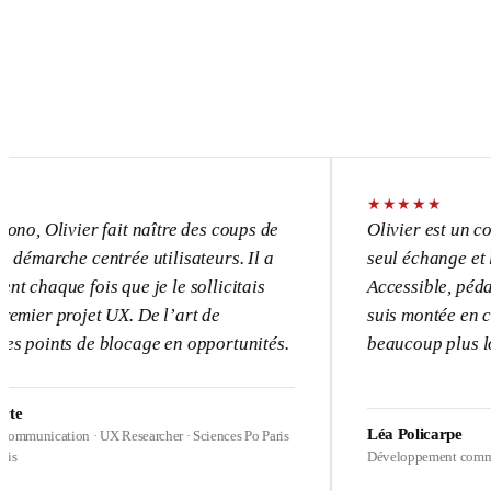
★
★
★
★
★
vier fait naître des coups de
Olivier est un consultant 
e centrée utilisateurs. Il a
seul échange et l’UX devi
 fois que je le sollicitais
Accessible, pédagogue, pa
ojet UX. De l’art de
suis montée en compétence
s de blocage en opportunités.
beaucoup plus loin sur me
Léa Policarpe
on · UX Researcher · Sciences Po Paris
Développement commercial · Heal