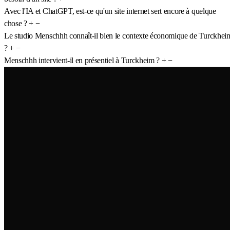
Avec l'IA et ChatGPT, est-ce qu'un site internet sert encore à quelque
chose ?
+
−
Le studio Menschhh connaît-il bien le contexte économique de Turckhei
?
+
−
Menschhh intervient-il en présentiel à Turckheim ?
+
−