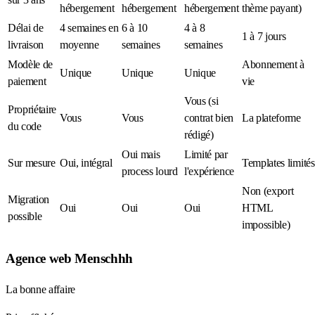
hébergement
hébergement
hébergement
thème payant)
Délai de
4 semaines en
6 à 10
4 à 8
1 à 7 jours
livraison
moyenne
semaines
semaines
Modèle de
Abonnement à
Unique
Unique
Unique
paiement
vie
Vous (si
Propriétaire
Vous
Vous
contrat bien
La plateforme
du code
rédigé)
Oui mais
Limité par
Sur mesure
Oui, intégral
Templates limités
process lourd
l'expérience
Non (export
Migration
Oui
Oui
Oui
HTML
possible
impossible)
Agence web Menschhh
La bonne affaire