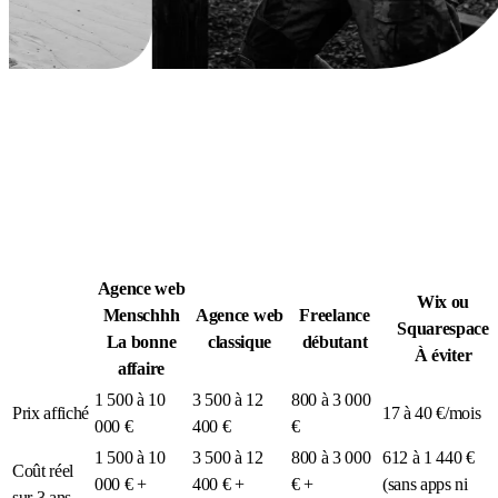
Légion Athleg
MÉDIA · SPORT TACTIQUE
Agence web
Wix ou
Menschhh
Agence web
Freelance
Squarespace
La bonne
classique
débutant
À éviter
affaire
1 500 à 10
3 500 à 12
800 à 3 000
Prix affiché
17 à 40 €/mois
000 €
400 €
€
1 500 à 10
3 500 à 12
800 à 3 000
612 à 1 440 €
Coût réel
000 € +
400 € +
€ +
(sans apps ni
sur 3 ans