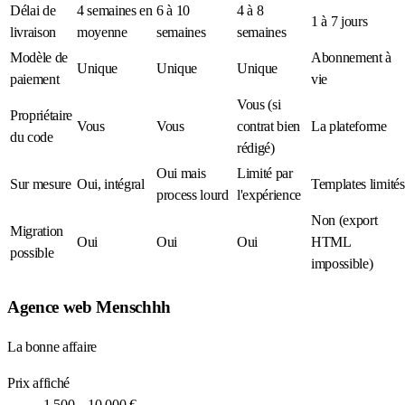
Délai de
4 semaines en
6 à 10
4 à 8
1 à 7 jours
livraison
moyenne
semaines
semaines
Modèle de
Abonnement à
Unique
Unique
Unique
paiement
vie
Vous (si
Propriétaire
Vous
Vous
contrat bien
La plateforme
du code
rédigé)
Oui mais
Limité par
Sur mesure
Oui, intégral
Templates limités
process lourd
l'expérience
Non (export
Migration
Oui
Oui
Oui
HTML
possible
impossible)
Agence web Menschhh
La bonne affaire
Prix affiché
1 500 – 10 000 €