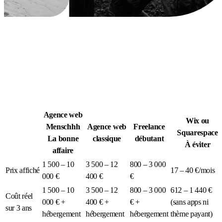
Légion Athleg
MÉDIA · SPORT TACTIQUE
Agence web
Wix ou
Menschhh
Agence web
Freelance
Squarespace
La bonne
classique
débutant
À éviter
affaire
1 500 – 10
3 500 – 12
800 – 3 000
Prix affiché
17 – 40 €/mois
000 €
400 €
€
1 500 – 10
3 500 – 12
800 – 3 000
612 – 1 440 €
Coût réel
000 € +
400 € +
€ +
(sans apps ni
sur 3 ans
hébergement
hébergement
hébergement
thème payant)