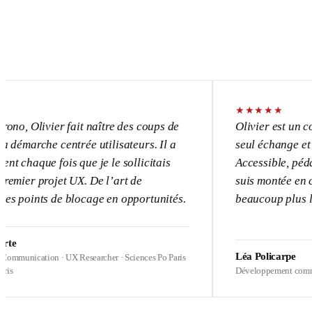
★
★
★
★
★
vier fait naître des coups de
Olivier est un consultant
e centrée utilisateurs. Il a
seul échange et l’UX dev
 fois que je le sollicitais
Accessible, pédagogue, p
rojet UX. De l’art de
suis montée en compétenc
s de blocage en opportunités.
beaucoup plus loin sur m
Léa Policarpe
ion · UX Researcher · Sciences Po Paris
Développement commercial · Hea