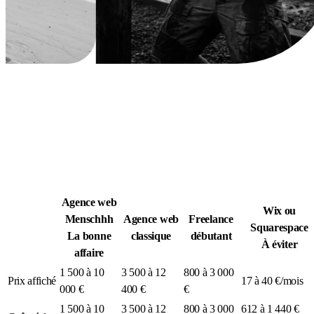
Légion Athleg
MÉDIA · SPORT TACTIQUE
Agence web
Wix ou
Menschhh
Agence web
Freelance
Squarespace
La bonne
classique
débutant
À éviter
affaire
1 500 à 10
3 500 à 12
800 à 3 000
Prix affiché
17 à 40 €/mois
000 €
400 €
€
1 500 à 10
3 500 à 12
800 à 3 000
612 à 1 440 €