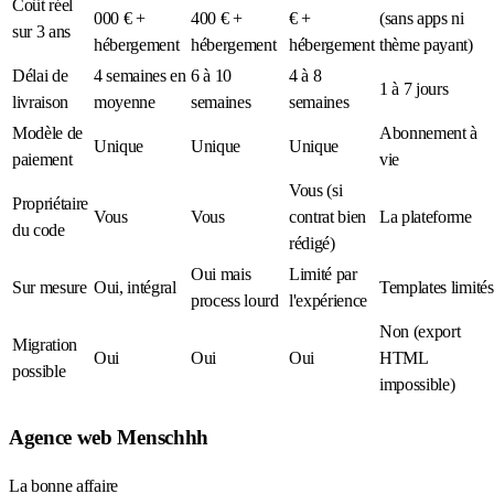
Coût réel
000 € +
400 € +
€ +
(sans apps ni
sur 3 ans
hébergement
hébergement
hébergement
thème payant)
Délai de
4 semaines en
6 à 10
4 à 8
1 à 7 jours
livraison
moyenne
semaines
semaines
Modèle de
Abonnement à
Unique
Unique
Unique
paiement
vie
Vous (si
Propriétaire
Vous
Vous
contrat bien
La plateforme
du code
rédigé)
Oui mais
Limité par
Sur mesure
Oui, intégral
Templates limités
process lourd
l'expérience
Non (export
Migration
Oui
Oui
Oui
HTML
possible
impossible)
Agence web Menschhh
La bonne affaire