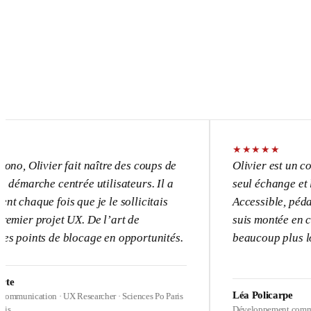
★
★
★
★
★
vier fait naître des coups de
Olivier est un consultant
e centrée utilisateurs. Il a
seul échange et l’UX dev
 fois que je le sollicitais
Accessible, pédagogue, p
rojet UX. De l’art de
suis montée en compétence
s de blocage en opportunités.
beaucoup plus loin sur me
Léa Policarpe
ion · UX Researcher · Sciences Po Paris
Développement commercial · Heal