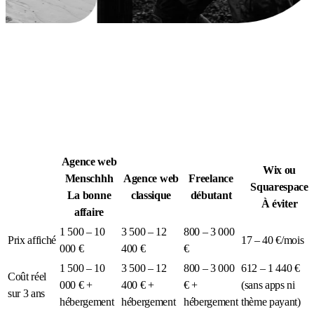
Légion Athleg
MÉDIA · SPORT TACTIQUE
Agence web
Wix ou
Menschhh
Agence web
Freelance
Squarespace
La bonne
classique
débutant
À éviter
affaire
1 500 – 10
3 500 – 12
800 – 3 000
Prix affiché
17 – 40 €/mois
000 €
400 €
€
1 500 – 10
3 500 – 12
800 – 3 000
612 – 1 440 €
Coût réel
000 € +
400 € +
€ +
(sans apps ni
sur 3 ans
hébergement
hébergement
hébergement
thème payant)