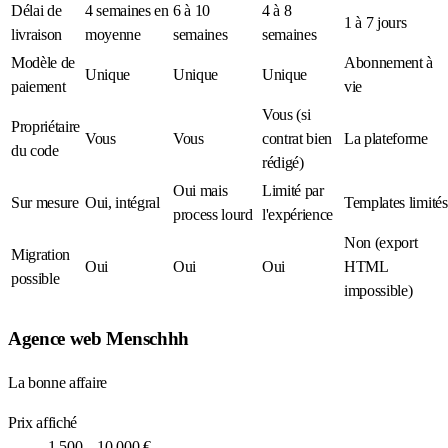
Délai de
4 semaines en
6 à 10
4 à 8
1 à 7 jours
livraison
moyenne
semaines
semaines
Modèle de
Abonnement à
Unique
Unique
Unique
paiement
vie
Vous (si
Propriétaire
Vous
Vous
contrat bien
La plateforme
du code
rédigé)
Oui mais
Limité par
Sur mesure
Oui, intégral
Templates limités
process lourd
l'expérience
Non (export
Migration
Oui
Oui
Oui
HTML
possible
impossible)
Agence web Menschhh
La bonne affaire
Prix affiché
1 500 – 10 000 €