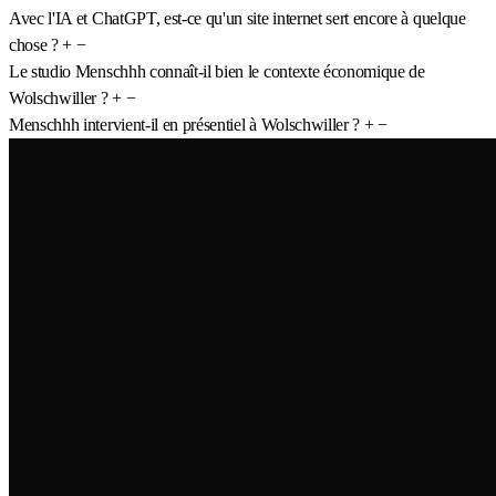
Avec l'IA et ChatGPT, est-ce qu'un site internet sert encore à quelque
chose ?
+
−
Le studio Menschhh connaît-il bien le contexte économique de
Wolschwiller ?
+
−
Menschhh intervient-il en présentiel à Wolschwiller ?
+
−