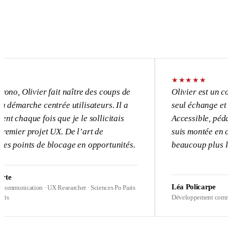
★
★
★
★
★
ivier fait naître des coups de
Olivier est un consultan
he centrée utilisateurs. Il a
seul échange et l’UX de
e fois que je le sollicitais
Accessible, pédagogue, 
projet UX. De l’art de
suis montée en compétenc
ts de blocage en opportunités.
beaucoup plus loin sur m
Léa Policarpe
tion · UX Researcher · Sciences Po Paris
Développement commercial · He