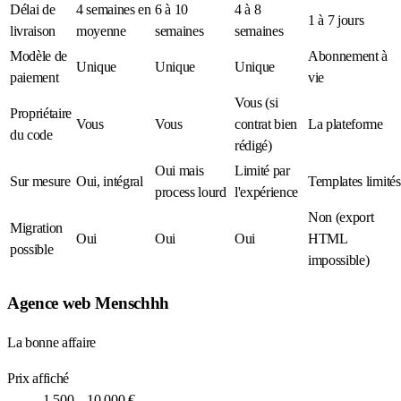
Délai de
4 semaines en
6 à 10
4 à 8
1 à 7 jours
livraison
moyenne
semaines
semaines
Modèle de
Abonnement à
Unique
Unique
Unique
paiement
vie
Vous (si
Propriétaire
Vous
Vous
contrat bien
La plateforme
du code
rédigé)
Oui mais
Limité par
Sur mesure
Oui, intégral
Templates limités
process lourd
l'expérience
Non (export
Migration
Oui
Oui
Oui
HTML
possible
impossible)
Agence web Menschhh
La bonne affaire
Prix affiché
1 500 – 10 000 €