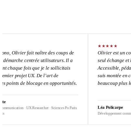
★
★
★
★
★
vier fait naître des coups de
Olivier est un consultant 
e centrée utilisateurs. Il a
seul échange et l’UX devi
 fois que je le sollicitais
Accessible, pédagogue, pa
ojet UX. De l’art de
suis montée en compétence
s de blocage en opportunités.
beaucoup plus loin sur me
Léa Policarpe
on · UX Researcher · Sciences Po Paris
Développement commercial · Heal