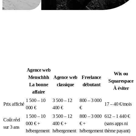
Légion Athleg
MÉDIA · SPORT TACTIQUE
Agence web
Wix ou
Menschhh
Agence web
Freelance
Squarespace
La bonne
classique
débutant
À éviter
affaire
1 500 – 10
3 500 – 12
800 – 3 000
Prix affiché
17 – 40 €/mois
000 €
400 €
€
1 500 – 10
3 500 – 12
800 – 3 000
612 – 1 440 €
Coût réel
000 € +
400 € +
€ +
(sans apps ni
sur 3 ans
hébergement
hébergement
hébergement
thème payant)