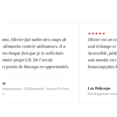
★
★
★
★
★
vier fait naître des coups de
Olivier est un consultant
e centrée utilisateurs. Il a
seul échange et l’UX dev
 fois que je le sollicitais
Accessible, pédagogue, p
rojet UX. De l’art de
suis montée en compétence
s de blocage en opportunités.
beaucoup plus loin sur me
Léa Policarpe
ion · UX Researcher · Sciences Po Paris
Développement commercial · Heal