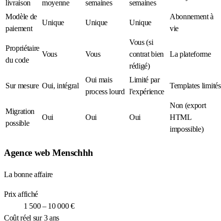
livraison
moyenne
semaines
semaines
Modèle de
Abonnement à
Unique
Unique
Unique
paiement
vie
Vous (si
Propriétaire
Vous
Vous
contrat bien
La plateforme
du code
rédigé)
Oui mais
Limité par
Sur mesure
Oui, intégral
Templates limités
process lourd
l'expérience
Non (export
Migration
Oui
Oui
Oui
HTML
possible
impossible)
Agence web Menschhh
La bonne affaire
Prix affiché
1 500 – 10 000 €
Coût réel sur 3 ans