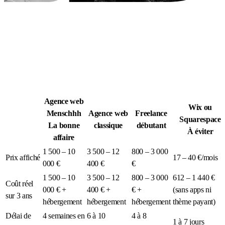
Légion Athleg
MÉDIA · SPORT TACTIQUE
Agence web
Wix ou
Menschhh
Agence web
Freelance
Squarespace
La bonne
classique
débutant
À éviter
affaire
1 500 – 10
3 500 – 12
800 – 3 000
Prix affiché
17 – 40 €/mois
000 €
400 €
€
1 500 – 10
3 500 – 12
800 – 3 000
612 – 1 440 €
Coût réel
000 € +
400 € +
€ +
(sans apps ni
sur 3 ans
hébergement
hébergement
hébergement
thème payant)
Délai de
4 semaines en
6 à 10
4 à 8
1 à 7 jours