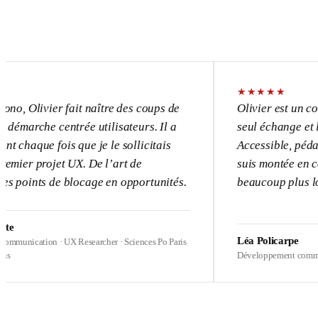
★
★
★
★
★
vier fait naître des coups de
Olivier est un consultant 
e centrée utilisateurs. Il a
seul échange et l’UX devi
 fois que je le sollicitais
Accessible, pédagogue, pa
ojet UX. De l’art de
suis montée en compétence
s de blocage en opportunités.
beaucoup plus loin sur me
Léa Policarpe
on · UX Researcher · Sciences Po Paris
Développement commercial · Heal