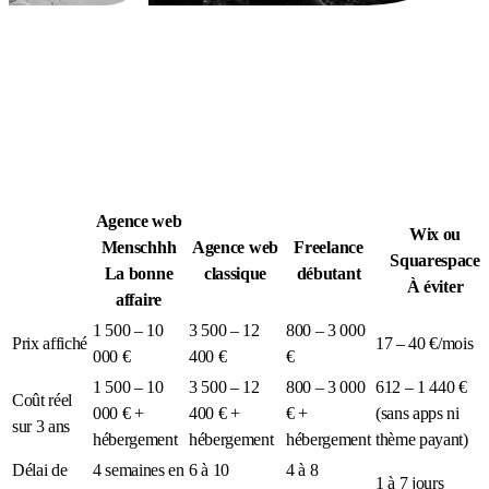
Légion Athleg
MÉDIA · SPORT TACTIQUE
Agence web
Wix ou
Menschhh
Agence web
Freelance
Squarespace
La bonne
classique
débutant
À éviter
affaire
1 500 – 10
3 500 – 12
800 – 3 000
Prix affiché
17 – 40 €/mois
000 €
400 €
€
1 500 – 10
3 500 – 12
800 – 3 000
612 – 1 440 €
Coût réel
000 € +
400 € +
€ +
(sans apps ni
sur 3 ans
hébergement
hébergement
hébergement
thème payant)
Délai de
4 semaines en
6 à 10
4 à 8
1 à 7 jours