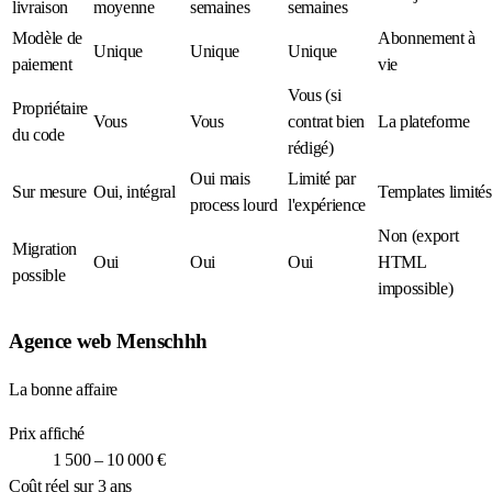
livraison
moyenne
semaines
semaines
Modèle de
Abonnement à
Unique
Unique
Unique
paiement
vie
Vous (si
Propriétaire
Vous
Vous
contrat bien
La plateforme
du code
rédigé)
Oui mais
Limité par
Sur mesure
Oui, intégral
Templates limités
process lourd
l'expérience
Non (export
Migration
Oui
Oui
Oui
HTML
possible
impossible)
Agence web Menschhh
La bonne affaire
Prix affiché
1 500 – 10 000 €
Coût réel sur 3 ans