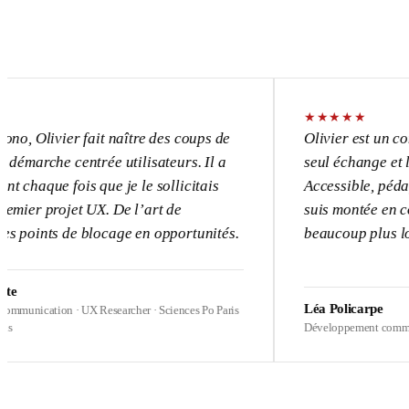
★
★
★
★
★
ivier fait naître des coups de
Olivier est un consultan
he centrée utilisateurs. Il a
seul échange et l’UX dev
e fois que je le sollicitais
Accessible, pédagogue, p
rojet UX. De l’art de
suis montée en compétenc
ts de blocage en opportunités.
beaucoup plus loin sur m
Léa Policarpe
tion · UX Researcher · Sciences Po Paris
Développement commercial · Hea