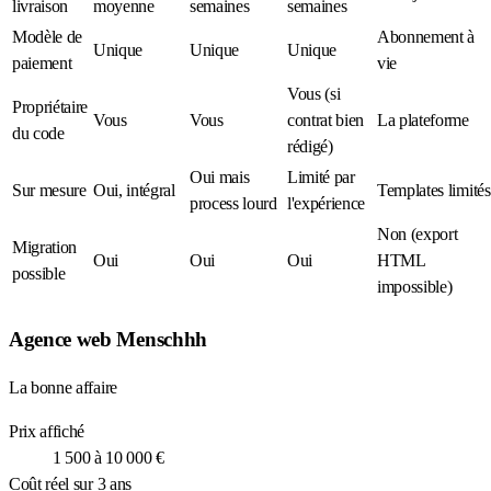
livraison
moyenne
semaines
semaines
Modèle de
Abonnement à
Unique
Unique
Unique
paiement
vie
Vous (si
Propriétaire
Vous
Vous
contrat bien
La plateforme
du code
rédigé)
Oui mais
Limité par
Sur mesure
Oui, intégral
Templates limités
process lourd
l'expérience
Non (export
Migration
Oui
Oui
Oui
HTML
possible
impossible)
Agence web Menschhh
La bonne affaire
Prix affiché
1 500 à 10 000 €
Coût réel sur 3 ans