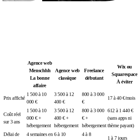
Légion Athleg
MÉDIA · SPORT TACTIQUE
Agence web
Wix ou
Menschhh
Agence web
Freelance
Squarespace
La bonne
classique
débutant
À éviter
affaire
1 500 à 10
3 500 à 12
800 à 3 000
Prix affiché
17 à 40 €/mois
000 €
400 €
€
1 500 à 10
3 500 à 12
800 à 3 000
612 à 1 440 €
Coût réel
000 € +
400 € +
€ +
(sans apps ni
sur 3 ans
hébergement
hébergement
hébergement
thème payant)
Délai de
4 semaines en
6 à 10
4 à 8
1 à 7 jours