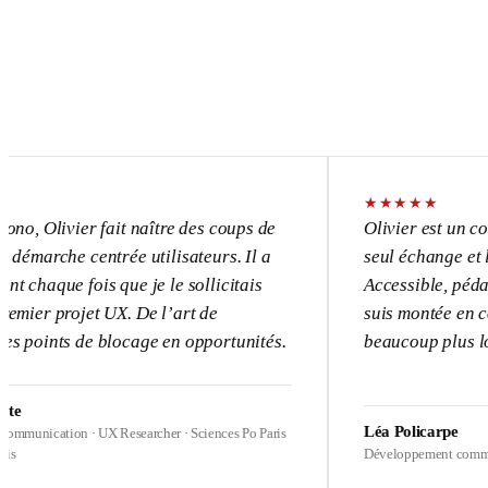
★
★
★
★
★
vier fait naître des coups de
Olivier est un consultant 
e centrée utilisateurs. Il a
seul échange et l’UX devi
 fois que je le sollicitais
Accessible, pédagogue, pa
ojet UX. De l’art de
suis montée en compétence
s de blocage en opportunités.
beaucoup plus loin sur me
Léa Policarpe
on · UX Researcher · Sciences Po Paris
Développement commercial · Heal