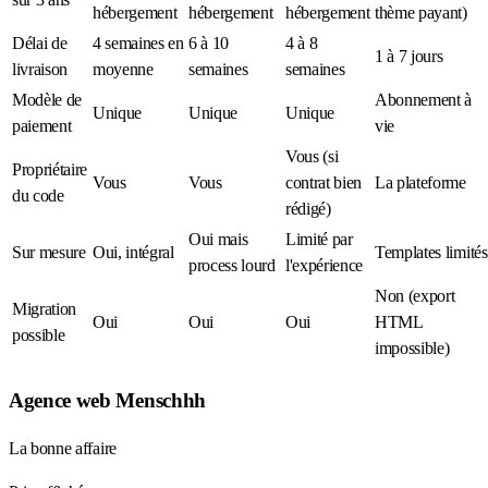
hébergement
hébergement
hébergement
thème payant)
Délai de
4 semaines en
6 à 10
4 à 8
1 à 7 jours
livraison
moyenne
semaines
semaines
Modèle de
Abonnement à
Unique
Unique
Unique
paiement
vie
Vous (si
Propriétaire
Vous
Vous
contrat bien
La plateforme
du code
rédigé)
Oui mais
Limité par
Sur mesure
Oui, intégral
Templates limités
process lourd
l'expérience
Non (export
Migration
Oui
Oui
Oui
HTML
possible
impossible)
Agence web Menschhh
La bonne affaire