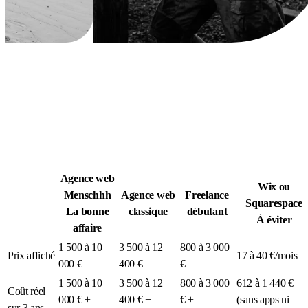
Légion Athleg
MÉDIA · SPORT TACTIQUE
Agence web
Wix ou
Menschhh
Agence web
Freelance
Squarespace
La bonne
classique
débutant
À éviter
affaire
1 500 à 10
3 500 à 12
800 à 3 000
Prix affiché
17 à 40 €/mois
000 €
400 €
€
1 500 à 10
3 500 à 12
800 à 3 000
612 à 1 440 €
Coût réel
000 € +
400 € +
€ +
(sans apps ni
sur 3 ans