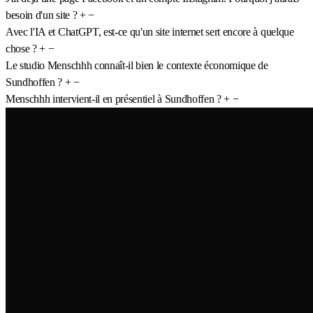
besoin d'un site ?
+
−
Avec l'IA et ChatGPT, est-ce qu'un site internet sert encore à quelque
chose ?
+
−
Le studio Menschhh connaît-il bien le contexte économique de
Sundhoffen ?
+
−
Menschhh intervient-il en présentiel à Sundhoffen ?
+
−