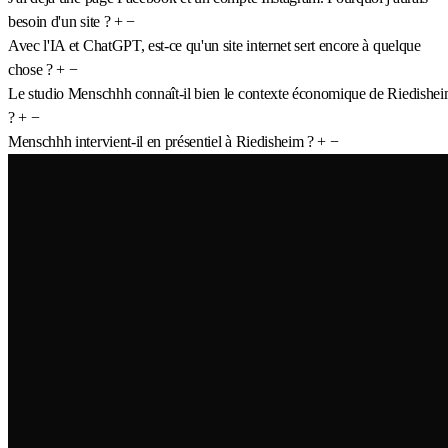
besoin d'un site ?
+
−
Avec l'IA et ChatGPT, est-ce qu'un site internet sert encore à quelque
chose ?
+
−
Le studio Menschhh connaît-il bien le contexte économique de Riedishe
?
+
−
Menschhh intervient-il en présentiel à Riedisheim ?
+
−