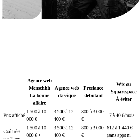
Légion Athleg
MÉDIA · SPORT TACTIQUE
Agence web
Wix ou
Menschhh
Agence web
Freelance
Squarespace
La bonne
classique
débutant
À éviter
affaire
1 500 à 10
3 500 à 12
800 à 3 000
Prix affiché
17 à 40 €/mois
000 €
400 €
€
1 500 à 10
3 500 à 12
800 à 3 000
612 à 1 440 €
Coût réel
000 € +
400 € +
€ +
(sans apps ni
sur 3 ans