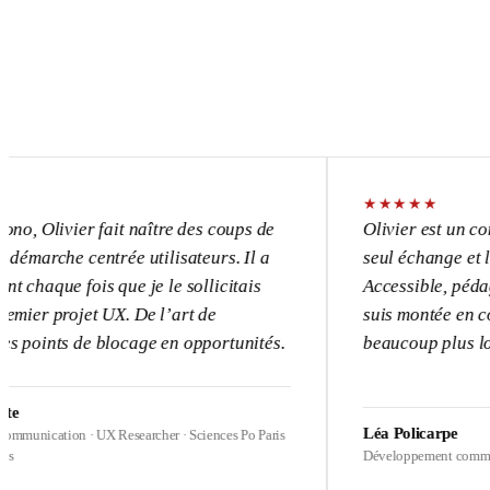
★
★
★
★
★
ier fait naître des coups de
Olivier est un consultant 
 centrée utilisateurs. Il a
seul échange et l’UX devi
fois que je le sollicitais
Accessible, pédagogue, pa
ojet UX. De l’art de
suis montée en compétences
 de blocage en opportunités.
beaucoup plus loin sur mes
Léa Policarpe
on · UX Researcher · Sciences Po Paris
Développement commercial · Healt