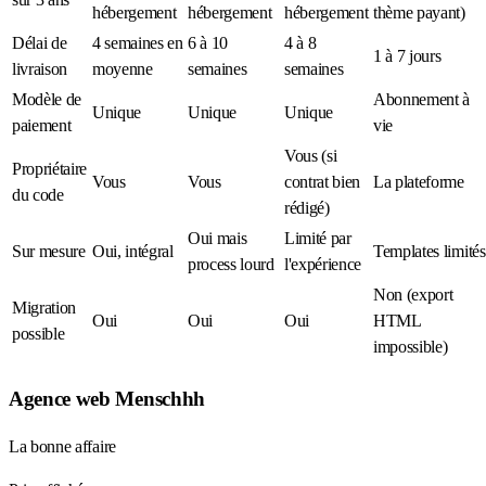
hébergement
hébergement
hébergement
thème payant)
Délai de
4 semaines en
6 à 10
4 à 8
1 à 7 jours
livraison
moyenne
semaines
semaines
Modèle de
Abonnement à
Unique
Unique
Unique
paiement
vie
Vous (si
Propriétaire
Vous
Vous
contrat bien
La plateforme
du code
rédigé)
Oui mais
Limité par
Sur mesure
Oui, intégral
Templates limités
process lourd
l'expérience
Non (export
Migration
Oui
Oui
Oui
HTML
possible
impossible)
Agence web Menschhh
La bonne affaire