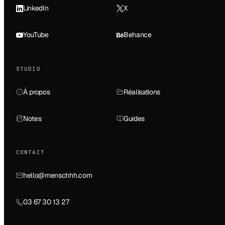
LinkedIn
X
YouTube
Behance
STUDIO
À propos
Réalisations
Notes
Guides
CONTACT
hello@menschhh.com
03 67 30 13 27