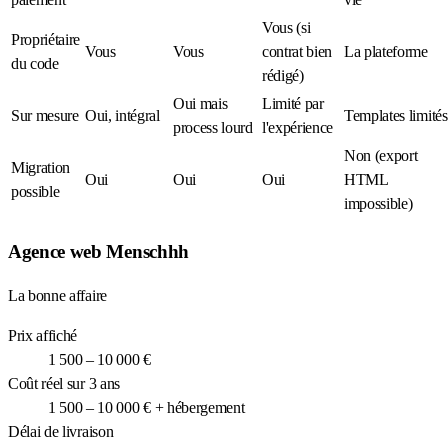
Vous (si
Propriétaire
Vous
Vous
contrat bien
La plateforme
du code
rédigé)
Oui mais
Limité par
Sur mesure
Oui, intégral
Templates limités
process lourd
l'expérience
Non (export
Migration
Oui
Oui
Oui
HTML
possible
impossible)
Agence web Menschhh
La bonne affaire
Prix affiché
1 500 – 10 000 €
Coût réel sur 3 ans
1 500 – 10 000 € + hébergement
Délai de livraison