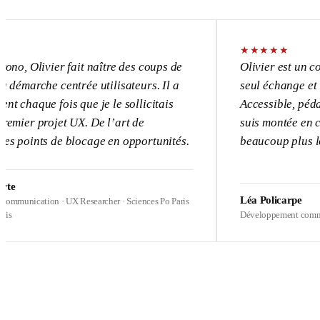
★
★
★
★
★
vier fait naître des coups de
Olivier est un consultant
e centrée utilisateurs. Il a
seul échange et l’UX dev
 fois que je le sollicitais
Accessible, pédagogue, p
rojet UX. De l’art de
suis montée en compétence
s de blocage en opportunités.
beaucoup plus loin sur me
Léa Policarpe
ion · UX Researcher · Sciences Po Paris
Développement commercial · Heal