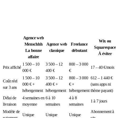
MÉDIA · SPORT TACTIQUE
Agence web
Wix ou
Menschhh
Agence web
Freelance
Squarespace
La bonne
classique
débutant
À éviter
affaire
1 500 – 10
3 500 – 12
800 – 3 000
Prix affiché
17 – 40 €/mois
000 €
400 €
€
1 500 – 10
3 500 – 12
800 – 3 000
612 – 1 440 €
Coût réel
000 € +
400 € +
€ +
(sans apps ni
sur 3 ans
hébergement
hébergement
hébergement
thème payant)
Délai de
4 semaines en
6 à 10
4 à 8
1 à 7 jours
livraison
moyenne
semaines
semaines
Modèle de
Abonnement à
Unique
Unique
Unique
paiement
vie