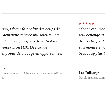
★
★
★
★
★
ivier fait naître des coups de
Olivier est un consultan
he centrée utilisateurs. Il a
seul échange et l’UX de
e fois que je le sollicitais
Accessible, pédagogue, 
projet UX. De l’art de
suis montée en compétenc
ts de blocage en opportunités.
beaucoup plus loin sur m
Léa Policarpe
tion · UX Researcher · Sciences Po Paris
Développement commercial · He