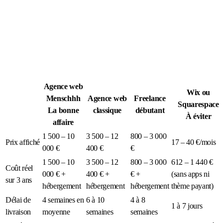
Légion Athleg
MÉDIA · SPORT TACTIQUE
Agence web
Wix ou
Menschhh
Agence web
Freelance
Squarespace
La bonne
classique
débutant
À éviter
affaire
1 500 – 10
3 500 – 12
800 – 3 000
Prix affiché
17 – 40 €/mois
000 €
400 €
€
1 500 – 10
3 500 – 12
800 – 3 000
612 – 1 440 €
Coût réel
000 € +
400 € +
€ +
(sans apps ni
sur 3 ans
hébergement
hébergement
hébergement
thème payant)
Délai de
4 semaines en
6 à 10
4 à 8
1 à 7 jours
livraison
moyenne
semaines
semaines