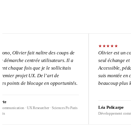
★
★
★
★
★
vier fait naître des coups de
Olivier est un consultant 
e centrée utilisateurs. Il a
seul échange et l’UX devi
 fois que je le sollicitais
Accessible, pédagogue, pa
ojet UX. De l’art de
suis montée en compétence
s de blocage en opportunités.
beaucoup plus loin sur me
Léa Policarpe
on · UX Researcher · Sciences Po Paris
Développement commercial · Heal