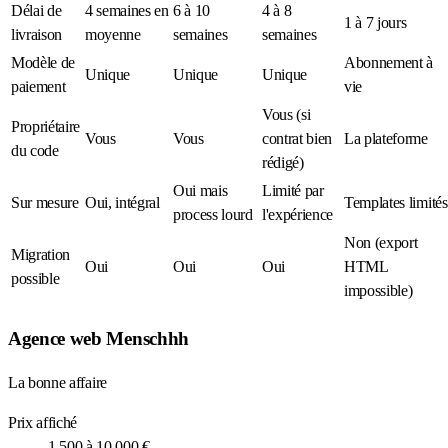
Délai de
4 semaines en
6 à 10
4 à 8
1 à 7 jours
livraison
moyenne
semaines
semaines
Modèle de
Abonnement à
Unique
Unique
Unique
paiement
vie
Vous (si
Propriétaire
Vous
Vous
contrat bien
La plateforme
du code
rédigé)
Oui mais
Limité par
Sur mesure
Oui, intégral
Templates limités
process lourd
l'expérience
Non (export
Migration
Oui
Oui
Oui
HTML
possible
impossible)
Agence web Menschhh
La bonne affaire
Prix affiché
1 500 à 10 000 €