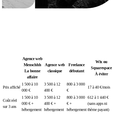
Légion Athleg
MÉDIA · SPORT TACTIQUE
Agence web
Wix ou
Menschhh
Agence web
Freelance
Squarespace
La bonne
classique
débutant
À éviter
affaire
1 500 à 10
3 500 à 12
800 à 3 000
Prix affiché
17 à 40 €/mois
000 €
400 €
€
1 500 à 10
3 500 à 12
800 à 3 000
612 à 1 440 €
Coût réel
000 € +
400 € +
€ +
(sans apps ni
sur 3 ans
hébergement
hébergement
hébergement
thème payant)