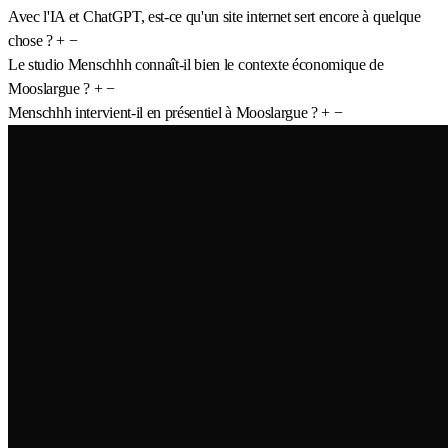
Avec l'IA et ChatGPT, est-ce qu'un site internet sert encore à quelque
chose ?
+
−
Le studio Menschhh connaît-il bien le contexte économique de
Mooslargue ?
+
−
Menschhh intervient-il en présentiel à Mooslargue ?
+
−