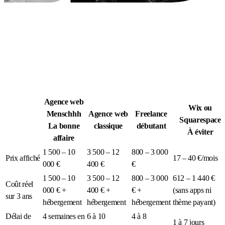
Légion Athleg
MÉDIA · SPORT TACTIQUE
Agence web
Wix ou
Menschhh
Agence web
Freelance
Squarespace
La bonne
classique
débutant
À éviter
affaire
1 500 – 10
3 500 – 12
800 – 3 000
Prix affiché
17 – 40 €/mois
000 €
400 €
€
1 500 – 10
3 500 – 12
800 – 3 000
612 – 1 440 €
Coût réel
000 € +
400 € +
€ +
(sans apps ni
sur 3 ans
hébergement
hébergement
hébergement
thème payant)
Délai de
4 semaines en
6 à 10
4 à 8
1 à 7 jours