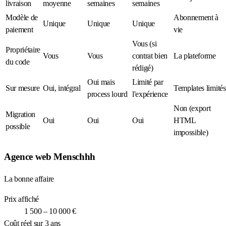
livraison
moyenne
semaines
semaines
Modèle de
Abonnement à
Unique
Unique
Unique
paiement
vie
Vous (si
Propriétaire
Vous
Vous
contrat bien
La plateforme
du code
rédigé)
Oui mais
Limité par
Sur mesure
Oui, intégral
Templates limités
process lourd
l'expérience
Non (export
Migration
Oui
Oui
Oui
HTML
possible
impossible)
Agence web Menschhh
La bonne affaire
Prix affiché
1 500 – 10 000 €
Coût réel sur 3 ans