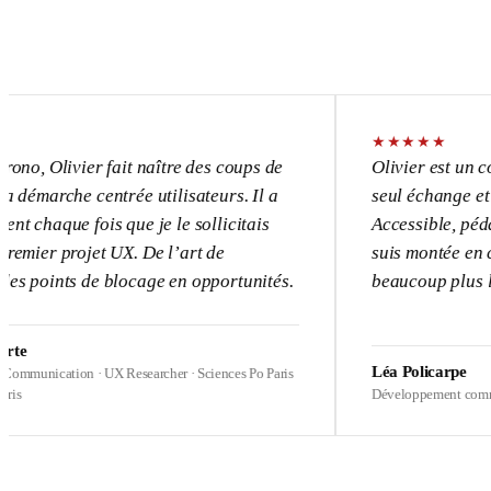
★
★
★
★
★
vier fait naître des coups de
Olivier est un consultant
e centrée utilisateurs. Il a
seul échange et l’UX dev
 fois que je le sollicitais
Accessible, pédagogue, p
rojet UX. De l’art de
suis montée en compétenc
s de blocage en opportunités.
beaucoup plus loin sur m
Léa Policarpe
ion · UX Researcher · Sciences Po Paris
Développement commercial · Hea