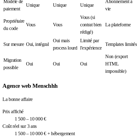
Modèle de
Abonnement à
Unique
Unique
Unique
paiement
vie
Vous (si
Propriétaire
Vous
Vous
contrat bien
La plateforme
du code
rédigé)
Oui mais
Limité par
Sur mesure
Oui, intégral
Templates limités
process lourd
l'expérience
Non (export
Migration
Oui
Oui
Oui
HTML
possible
impossible)
Agence web Menschhh
La bonne affaire
Prix affiché
1 500 – 10 000 €
Coût réel sur 3 ans
1 500 – 10 000 € + hébergement