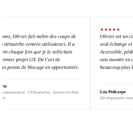
★
★
★
★
★
vier fait naître des coups de
Olivier est un consultant
e centrée utilisateurs. Il a
seul échange et l’UX dev
 fois que je le sollicitais
Accessible, pédagogue, p
rojet UX. De l’art de
suis montée en compétenc
s de blocage en opportunités.
beaucoup plus loin sur m
Léa Policarpe
ion · UX Researcher · Sciences Po Paris
Développement commercial · Hea