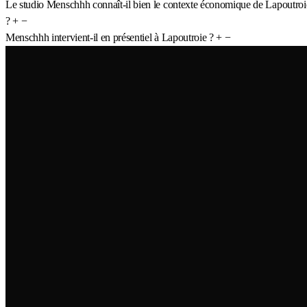
Le studio Menschhh connaît-il bien le contexte économique de Lapoutroi
?
+
−
Menschhh intervient-il en présentiel à Lapoutroie ?
+
−