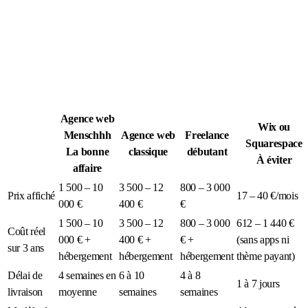
Légion Athleg
MÉDIA · SPORT TACTIQUE
Agence web
Wix ou
Menschhh
Agence web
Freelance
Squarespace
La bonne
classique
débutant
À éviter
affaire
1 500 – 10
3 500 – 12
800 – 3 000
Prix affiché
17 – 40 €/mois
000 €
400 €
€
1 500 – 10
3 500 – 12
800 – 3 000
612 – 1 440 €
Coût réel
000 € +
400 € +
€ +
(sans apps ni
sur 3 ans
hébergement
hébergement
hébergement
thème payant)
Délai de
4 semaines en
6 à 10
4 à 8
1 à 7 jours
livraison
moyenne
semaines
semaines