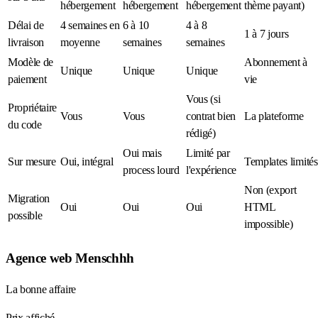
hébergement
hébergement
hébergement
thème payant)
Délai de
4 semaines en
6 à 10
4 à 8
1 à 7 jours
livraison
moyenne
semaines
semaines
Modèle de
Abonnement à
Unique
Unique
Unique
paiement
vie
Vous (si
Propriétaire
Vous
Vous
contrat bien
La plateforme
du code
rédigé)
Oui mais
Limité par
Sur mesure
Oui, intégral
Templates limités
process lourd
l'expérience
Non (export
Migration
Oui
Oui
Oui
HTML
possible
impossible)
Agence web Menschhh
La bonne affaire
Prix affiché