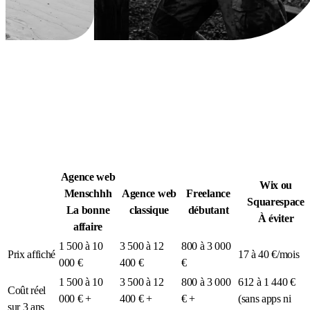
Légion Athleg
MÉDIA · SPORT TACTIQUE
Agence web
Wix ou
Menschhh
Agence web
Freelance
Squarespace
La bonne
classique
débutant
À éviter
affaire
1 500 à 10
3 500 à 12
800 à 3 000
Prix affiché
17 à 40 €/mois
000 €
400 €
€
1 500 à 10
3 500 à 12
800 à 3 000
612 à 1 440 €
Coût réel
000 € +
400 € +
€ +
(sans apps ni
sur 3 ans