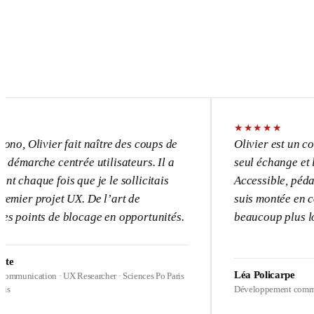
★
★
★
★
★
vier fait naître des coups de
Olivier est un consultant 
e centrée utilisateurs. Il a
seul échange et l’UX devi
 fois que je le sollicitais
Accessible, pédagogue, pa
ojet UX. De l’art de
suis montée en compétence
s de blocage en opportunités.
beaucoup plus loin sur me
Léa Policarpe
on · UX Researcher · Sciences Po Paris
Développement commercial · Heal