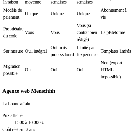
livraison
moyenne
semaines
semaines
Modèle de
Abonnement à
Unique
Unique
Unique
paiement
vie
Vous (si
Propriétaire
Vous
Vous
contrat bien
La plateforme
du code
rédigé)
Oui mais
Limité par
Sur mesure
Oui, intégral
Templates limités
process lourd
l'expérience
Non (export
Migration
Oui
Oui
Oui
HTML
possible
impossible)
Agence web Menschhh
La bonne affaire
Prix affiché
1 500 à 10 000 €
Coût réel sur 3 ans