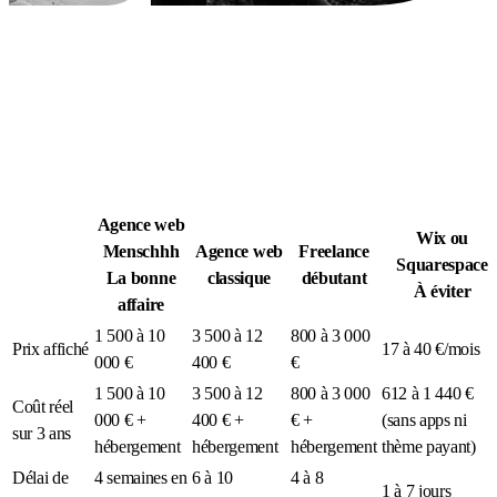
Légion Athleg
MÉDIA · SPORT TACTIQUE
Agence web
Wix ou
Menschhh
Agence web
Freelance
Squarespace
La bonne
classique
débutant
À éviter
affaire
1 500 à 10
3 500 à 12
800 à 3 000
Prix affiché
17 à 40 €/mois
000 €
400 €
€
1 500 à 10
3 500 à 12
800 à 3 000
612 à 1 440 €
Coût réel
000 € +
400 € +
€ +
(sans apps ni
sur 3 ans
hébergement
hébergement
hébergement
thème payant)
Délai de
4 semaines en
6 à 10
4 à 8
1 à 7 jours