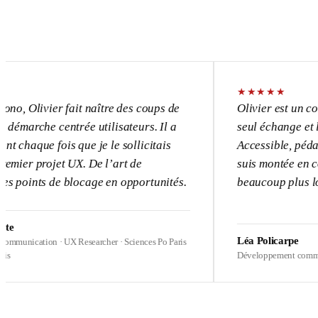
★
★
★
★
★
vier fait naître des coups de
Olivier est un consultant 
e centrée utilisateurs. Il a
seul échange et l’UX devi
 fois que je le sollicitais
Accessible, pédagogue, pa
ojet UX. De l’art de
suis montée en compétence
s de blocage en opportunités.
beaucoup plus loin sur me
Léa Policarpe
on · UX Researcher · Sciences Po Paris
Développement commercial · Heal