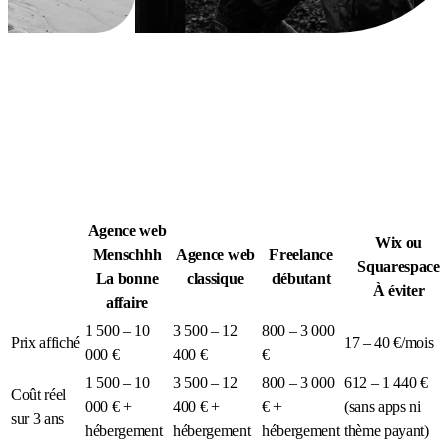
Légion Athleg
MÉDIA · SPORT TACTIQUE
Agence web
Wix ou
Menschhh
Agence web
Freelance
Squarespace
La bonne
classique
débutant
À éviter
affaire
1 500 – 10
3 500 – 12
800 – 3 000
Prix affiché
17 – 40 €/mois
000 €
400 €
€
1 500 – 10
3 500 – 12
800 – 3 000
612 – 1 440 €
Coût réel
000 € +
400 € +
€ +
(sans apps ni
sur 3 ans
hébergement
hébergement
hébergement
thème payant)