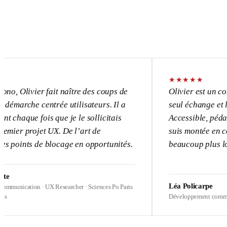
★
★
★
★
★
vier fait naître des coups de
Olivier est un consultant 
e centrée utilisateurs. Il a
seul échange et l’UX devi
 fois que je le sollicitais
Accessible, pédagogue, pa
ojet UX. De l’art de
suis montée en compétence
s de blocage en opportunités.
beaucoup plus loin sur me
Léa Policarpe
on · UX Researcher · Sciences Po Paris
Développement commercial · Heal