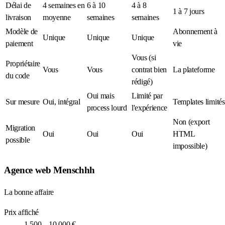
Délai de
4 semaines en
6 à 10
4 à 8
1 à 7 jours
livraison
moyenne
semaines
semaines
Modèle de
Abonnement à
Unique
Unique
Unique
paiement
vie
Vous (si
Propriétaire
Vous
Vous
contrat bien
La plateforme
du code
rédigé)
Oui mais
Limité par
Sur mesure
Oui, intégral
Templates limités
process lourd
l'expérience
Non (export
Migration
Oui
Oui
Oui
HTML
possible
impossible)
Agence web Menschhh
La bonne affaire
Prix affiché
1 500 – 10 000 €