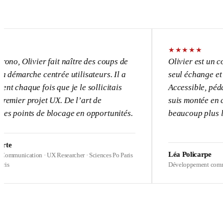
★
★
★
★
★
vier fait naître des coups de
Olivier est un consultant
e centrée utilisateurs. Il a
seul échange et l’UX dev
 fois que je le sollicitais
Accessible, pédagogue, p
rojet UX. De l’art de
suis montée en compétenc
s de blocage en opportunités.
beaucoup plus loin sur m
Léa Policarpe
ion · UX Researcher · Sciences Po Paris
Développement commercial · Hea