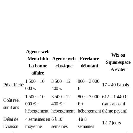
Légion Athleg
MÉDIA · SPORT TACTIQUE
Agence web
Wix ou
Menschhh
Agence web
Freelance
Squarespace
La bonne
classique
débutant
À éviter
affaire
1 500 – 10
3 500 – 12
800 – 3 000
Prix affiché
17 – 40 €/mois
000 €
400 €
€
1 500 – 10
3 500 – 12
800 – 3 000
612 – 1 440 €
Coût réel
000 € +
400 € +
€ +
(sans apps ni
sur 3 ans
hébergement
hébergement
hébergement
thème payant)
Délai de
4 semaines en
6 à 10
4 à 8
1 à 7 jours
livraison
moyenne
semaines
semaines