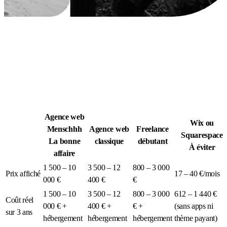
Légion Athleg
MÉDIA · SPORT TACTIQUE
Agence web
Wix ou
Menschhh
Agence web
Freelance
Squarespace
La bonne
classique
débutant
À éviter
affaire
1 500 – 10
3 500 – 12
800 – 3 000
Prix affiché
17 – 40 €/mois
000 €
400 €
€
1 500 – 10
3 500 – 12
800 – 3 000
612 – 1 440 €
Coût réel
000 € +
400 € +
€ +
(sans apps ni
sur 3 ans
hébergement
hébergement
hébergement
thème payant)