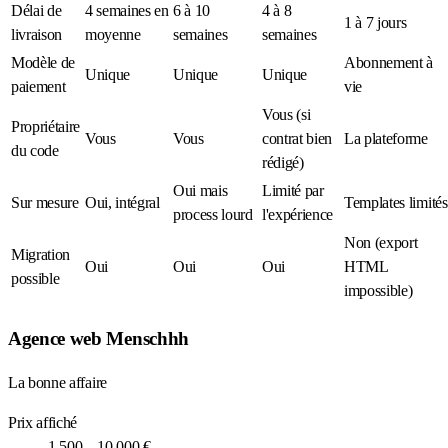
Délai de
4 semaines en
6 à 10
4 à 8
1 à 7 jours
livraison
moyenne
semaines
semaines
Modèle de
Abonnement à
Unique
Unique
Unique
paiement
vie
Vous (si
Propriétaire
Vous
Vous
contrat bien
La plateforme
du code
rédigé)
Oui mais
Limité par
Sur mesure
Oui, intégral
Templates limités
process lourd
l'expérience
Non (export
Migration
Oui
Oui
Oui
HTML
possible
impossible)
Agence web Menschhh
La bonne affaire
Prix affiché
1 500 – 10 000 €