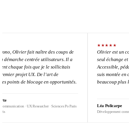
★
★
★
★
★
vier fait naître des coups de
Olivier est un consultant
e centrée utilisateurs. Il a
seul échange et l’UX dev
 fois que je le sollicitais
Accessible, pédagogue, p
rojet UX. De l’art de
suis montée en compétence
s de blocage en opportunités.
beaucoup plus loin sur me
Léa Policarpe
ion · UX Researcher · Sciences Po Paris
Développement commercial · Heal