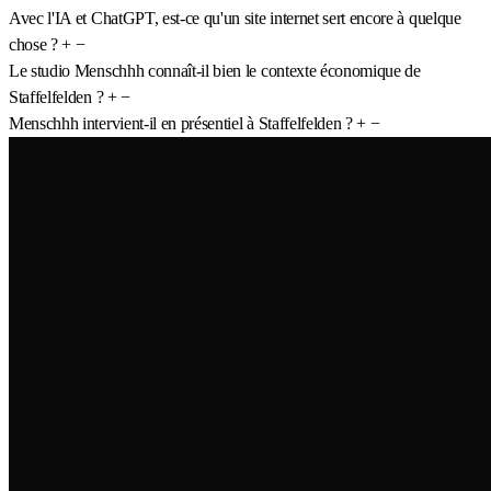
Avec l'IA et ChatGPT, est-ce qu'un site internet sert encore à quelque
chose ?
+
−
Le studio Menschhh connaît-il bien le contexte économique de
Staffelfelden ?
+
−
Menschhh intervient-il en présentiel à Staffelfelden ?
+
−