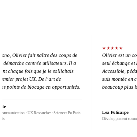
★
★
★
★
★
vier fait naître des coups de
Olivier est un consultant
e centrée utilisateurs. Il a
seul échange et l’UX devi
 fois que je le sollicitais
Accessible, pédagogue, p
ojet UX. De l’art de
suis montée en compétence
s de blocage en opportunités.
beaucoup plus loin sur me
Léa Policarpe
on · UX Researcher · Sciences Po Paris
Développement commercial · Heal