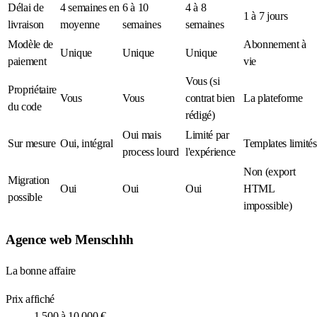
Délai de
4 semaines en
6 à 10
4 à 8
1 à 7 jours
livraison
moyenne
semaines
semaines
Modèle de
Abonnement à
Unique
Unique
Unique
paiement
vie
Vous (si
Propriétaire
Vous
Vous
contrat bien
La plateforme
du code
rédigé)
Oui mais
Limité par
Sur mesure
Oui, intégral
Templates limités
process lourd
l'expérience
Non (export
Migration
Oui
Oui
Oui
HTML
possible
impossible)
Agence web Menschhh
La bonne affaire
Prix affiché
1 500 à 10 000 €