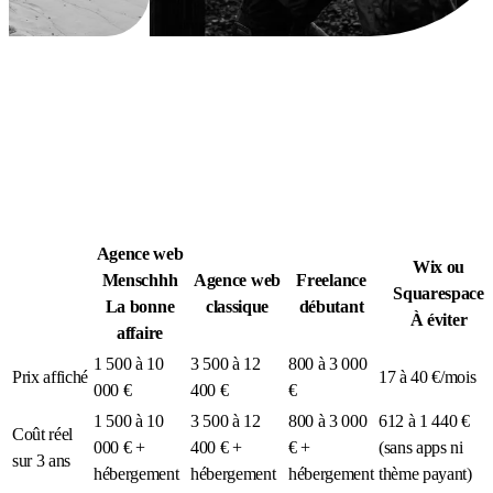
Légion Athleg
MÉDIA · SPORT TACTIQUE
Agence web
Wix ou
Menschhh
Agence web
Freelance
Squarespace
La bonne
classique
débutant
À éviter
affaire
1 500 à 10
3 500 à 12
800 à 3 000
Prix affiché
17 à 40 €/mois
000 €
400 €
€
1 500 à 10
3 500 à 12
800 à 3 000
612 à 1 440 €
Coût réel
000 € +
400 € +
€ +
(sans apps ni
sur 3 ans
hébergement
hébergement
hébergement
thème payant)