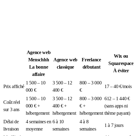
Légion Athleg
MÉDIA · SPORT TACTIQUE
Agence web
Wix ou
Menschhh
Agence web
Freelance
Squarespace
La bonne
classique
débutant
À éviter
affaire
1 500 – 10
3 500 – 12
800 – 3 000
Prix affiché
17 – 40 €/mois
000 €
400 €
€
1 500 – 10
3 500 – 12
800 – 3 000
612 – 1 440 €
Coût réel
000 € +
400 € +
€ +
(sans apps ni
sur 3 ans
hébergement
hébergement
hébergement
thème payant)
Délai de
4 semaines en
6 à 10
4 à 8
1 à 7 jours
livraison
moyenne
semaines
semaines