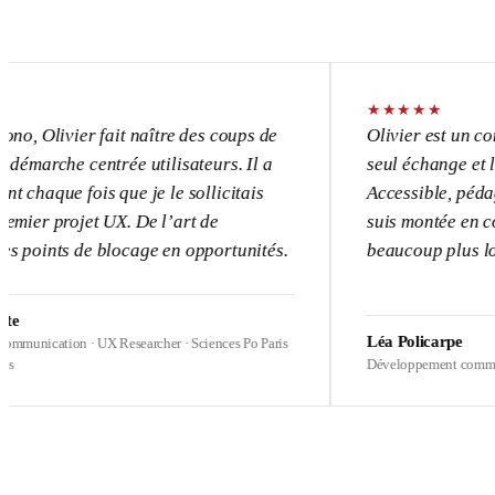
★
★
★
★
★
ivier fait naître des coups de
Olivier est un consultan
he centrée utilisateurs. Il a
seul échange et l’UX dev
e fois que je le sollicitais
Accessible, pédagogue, 
rojet UX. De l’art de
suis montée en compétenc
ts de blocage en opportunités.
beaucoup plus loin sur m
Léa Policarpe
tion · UX Researcher · Sciences Po Paris
Développement commercial · Hea