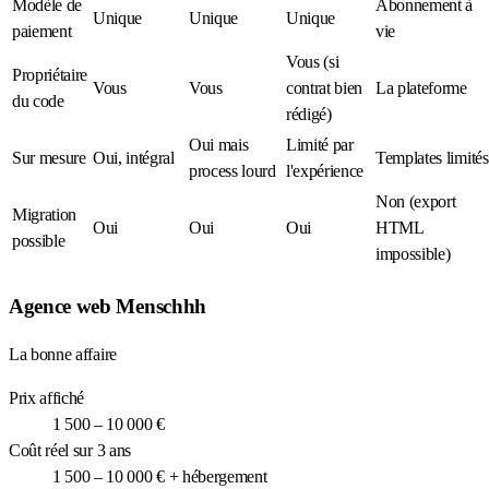
Modèle de
Abonnement à
Unique
Unique
Unique
paiement
vie
Vous (si
Propriétaire
Vous
Vous
contrat bien
La plateforme
du code
rédigé)
Oui mais
Limité par
Sur mesure
Oui, intégral
Templates limités
process lourd
l'expérience
Non (export
Migration
Oui
Oui
Oui
HTML
possible
impossible)
Agence web Menschhh
La bonne affaire
Prix affiché
1 500 – 10 000 €
Coût réel sur 3 ans
1 500 – 10 000 € + hébergement