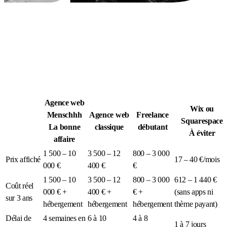
Légion Athleg
MÉDIA · SPORT TACTIQUE
Agence web
Wix ou
Menschhh
Agence web
Freelance
Squarespace
La bonne
classique
débutant
À éviter
affaire
1 500 – 10
3 500 – 12
800 – 3 000
Prix affiché
17 – 40 €/mois
000 €
400 €
€
1 500 – 10
3 500 – 12
800 – 3 000
612 – 1 440 €
Coût réel
000 € +
400 € +
€ +
(sans apps ni
sur 3 ans
hébergement
hébergement
hébergement
thème payant)
Délai de
4 semaines en
6 à 10
4 à 8
1 à 7 jours