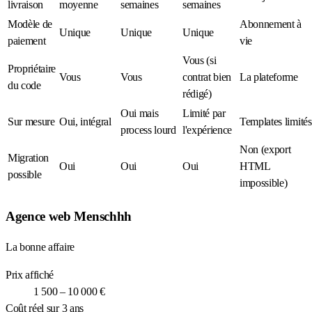
livraison
moyenne
semaines
semaines
Modèle de
Abonnement à
Unique
Unique
Unique
paiement
vie
Vous (si
Propriétaire
Vous
Vous
contrat bien
La plateforme
du code
rédigé)
Oui mais
Limité par
Sur mesure
Oui, intégral
Templates limités
process lourd
l'expérience
Non (export
Migration
Oui
Oui
Oui
HTML
possible
impossible)
Agence web Menschhh
La bonne affaire
Prix affiché
1 500 – 10 000 €
Coût réel sur 3 ans