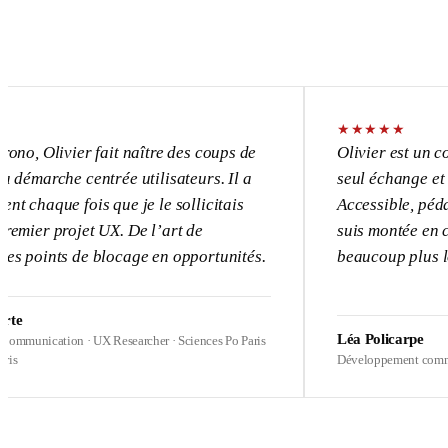
★
★
★
★
★
vier fait naître des coups de
Olivier est un consultant
e centrée utilisateurs. Il a
seul échange et l’UX devi
 fois que je le sollicitais
Accessible, pédagogue, p
ojet UX. De l’art de
suis montée en compétence
s de blocage en opportunités.
beaucoup plus loin sur me
Léa Policarpe
on · UX Researcher · Sciences Po Paris
Développement commercial · Heal