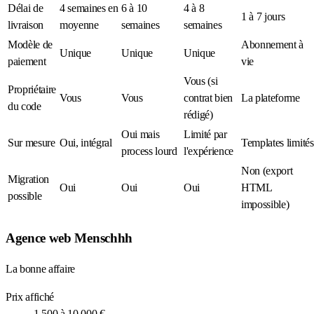
Délai de
4 semaines en
6 à 10
4 à 8
1 à 7 jours
livraison
moyenne
semaines
semaines
Modèle de
Abonnement à
Unique
Unique
Unique
paiement
vie
Vous (si
Propriétaire
Vous
Vous
contrat bien
La plateforme
du code
rédigé)
Oui mais
Limité par
Sur mesure
Oui, intégral
Templates limités
process lourd
l'expérience
Non (export
Migration
Oui
Oui
Oui
HTML
possible
impossible)
Agence web Menschhh
La bonne affaire
Prix affiché
1 500 à 10 000 €