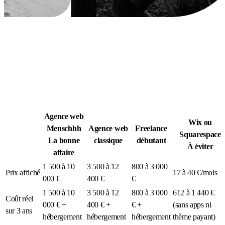
Légion Athleg
MÉDIA · SPORT TACTIQUE
Agence web
Wix ou
Menschhh
Agence web
Freelance
Squarespace
La bonne
classique
débutant
À éviter
affaire
1 500 à 10
3 500 à 12
800 à 3 000
Prix affiché
17 à 40 €/mois
000 €
400 €
€
1 500 à 10
3 500 à 12
800 à 3 000
612 à 1 440 €
Coût réel
000 € +
400 € +
€ +
(sans apps ni
sur 3 ans
hébergement
hébergement
hébergement
thème payant)