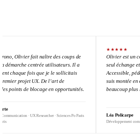
★
★
★
★
★
vier fait naître des coups de
Olivier est un consultant
e centrée utilisateurs. Il a
seul échange et l’UX dev
 fois que je le sollicitais
Accessible, pédagogue, p
rojet UX. De l’art de
suis montée en compétenc
s de blocage en opportunités.
beaucoup plus loin sur m
Léa Policarpe
ion · UX Researcher · Sciences Po Paris
Développement commercial · Hea