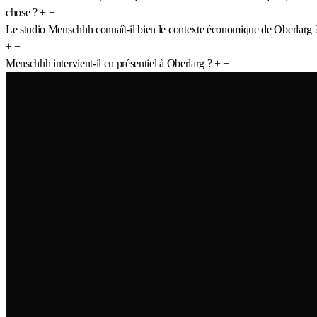
chose ?
+
−
Le studio Menschhh connaît-il bien le contexte économique de Oberlarg 
+
−
Menschhh intervient-il en présentiel à Oberlarg ?
+
−