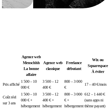
Légion Athleg
MÉDIA · SPORT TACTIQUE
Agence web
Wix ou
Menschhh
Agence web
Freelance
Squarespace
La bonne
classique
débutant
À éviter
affaire
1 500 – 10
3 500 – 12
800 – 3 000
Prix affiché
17 – 40 €/mois
000 €
400 €
€
1 500 – 10
3 500 – 12
800 – 3 000
612 – 1 440 €
Coût réel
000 € +
400 € +
€ +
(sans apps ni
sur 3 ans
hébergement
hébergement
hébergement
thème payant)