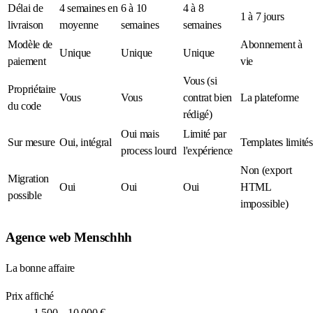
Délai de
4 semaines en
6 à 10
4 à 8
1 à 7 jours
livraison
moyenne
semaines
semaines
Modèle de
Abonnement à
Unique
Unique
Unique
paiement
vie
Vous (si
Propriétaire
Vous
Vous
contrat bien
La plateforme
du code
rédigé)
Oui mais
Limité par
Sur mesure
Oui, intégral
Templates limités
process lourd
l'expérience
Non (export
Migration
Oui
Oui
Oui
HTML
possible
impossible)
Agence web Menschhh
La bonne affaire
Prix affiché
1 500 – 10 000 €