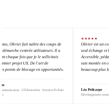
★
★
★
★
★
ier fait naître des coups de
Olivier est un consultant 
 centrée utilisateurs. Il a
seul échange et l’UX devi
fois que je le sollicitais
Accessible, pédagogue, pa
ojet UX. De l’art de
suis montée en compétence
 de blocage en opportunités.
beaucoup plus loin sur me
Léa Policarpe
on · UX Researcher · Sciences Po Paris
Développement commercial · Heal