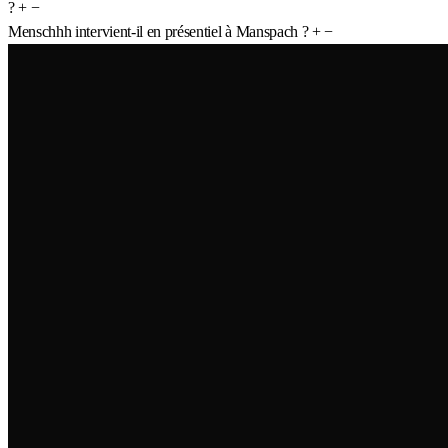
?
+
−
Menschhh intervient-il en présentiel à Manspach ?
+
−