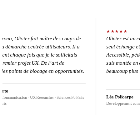
★
★
★
★
★
livier fait naître des coups de
Olivier est un consulta
che centrée utilisateurs. Il a
seul échange et l’UX d
ue fois que je le sollicitais
Accessible, pédagogue,
 projet UX. De l’art de
suis montée en compéte
nts de blocage en opportunités.
beaucoup plus loin sur 
Léa Policarpe
cation · UX Researcher · Sciences Po Paris
Développement commercial · H