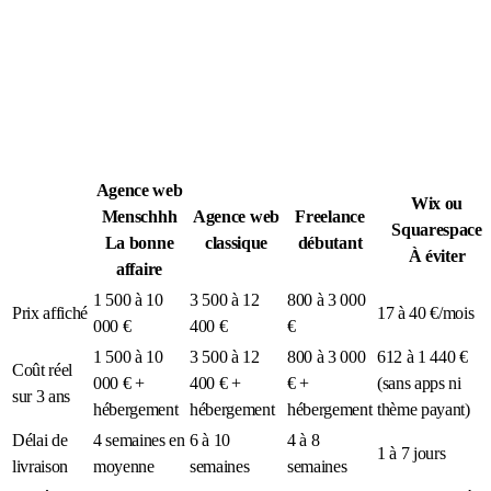
Légion Athleg
MÉDIA · SPORT TACTIQUE
Agence web
Wix ou
Menschhh
Agence web
Freelance
Squarespace
La bonne
classique
débutant
À éviter
affaire
1 500 à 10
3 500 à 12
800 à 3 000
Prix affiché
17 à 40 €/mois
000 €
400 €
€
1 500 à 10
3 500 à 12
800 à 3 000
612 à 1 440 €
Coût réel
000 € +
400 € +
€ +
(sans apps ni
sur 3 ans
hébergement
hébergement
hébergement
thème payant)
Délai de
4 semaines en
6 à 10
4 à 8
1 à 7 jours
livraison
moyenne
semaines
semaines