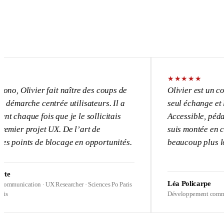
★
★
★
★
★
vier fait naître des coups de
Olivier est un consultant
e centrée utilisateurs. Il a
seul échange et l’UX devi
 fois que je le sollicitais
Accessible, pédagogue, p
ojet UX. De l’art de
suis montée en compétence
s de blocage en opportunités.
beaucoup plus loin sur me
Léa Policarpe
on · UX Researcher · Sciences Po Paris
Développement commercial · Heal