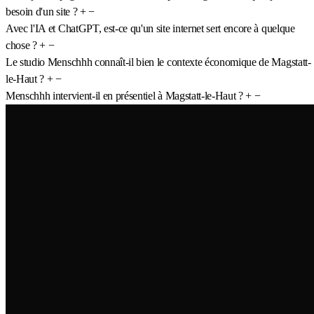
besoin d'un site ?
+
−
Avec l'IA et ChatGPT, est-ce qu'un site internet sert encore à quelque
chose ?
+
−
Le studio Menschhh connaît-il bien le contexte économique de Magstatt-
le-Haut ?
+
−
Menschhh intervient-il en présentiel à Magstatt-le-Haut ?
+
−