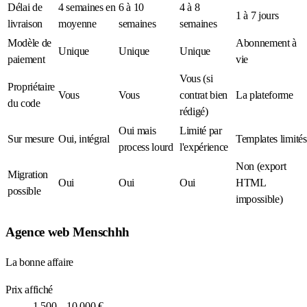
Délai de
4 semaines en
6 à 10
4 à 8
1 à 7 jours
livraison
moyenne
semaines
semaines
Modèle de
Abonnement à
Unique
Unique
Unique
paiement
vie
Vous (si
Propriétaire
Vous
Vous
contrat bien
La plateforme
du code
rédigé)
Oui mais
Limité par
Sur mesure
Oui, intégral
Templates limités
process lourd
l'expérience
Non (export
Migration
Oui
Oui
Oui
HTML
possible
impossible)
Agence web Menschhh
La bonne affaire
Prix affiché
1 500 – 10 000 €