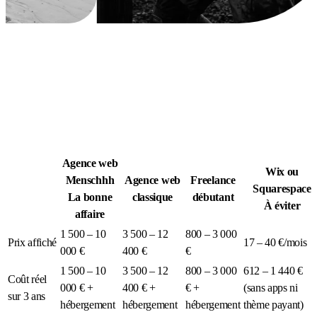
Légion Athleg
MÉDIA · SPORT TACTIQUE
Agence web
Wix ou
Menschhh
Agence web
Freelance
Squarespace
La bonne
classique
débutant
À éviter
affaire
1 500 – 10
3 500 – 12
800 – 3 000
Prix affiché
17 – 40 €/mois
000 €
400 €
€
1 500 – 10
3 500 – 12
800 – 3 000
612 – 1 440 €
Coût réel
000 € +
400 € +
€ +
(sans apps ni
sur 3 ans
hébergement
hébergement
hébergement
thème payant)