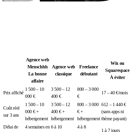
Légion Athleg
MÉDIA · SPORT TACTIQUE
Agence web
Wix ou
Menschhh
Agence web
Freelance
Squarespace
La bonne
classique
débutant
À éviter
affaire
1 500 – 10
3 500 – 12
800 – 3 000
Prix affiché
17 – 40 €/mois
000 €
400 €
€
1 500 – 10
3 500 – 12
800 – 3 000
612 – 1 440 €
Coût réel
000 € +
400 € +
€ +
(sans apps ni
sur 3 ans
hébergement
hébergement
hébergement
thème payant)
Délai de
4 semaines en
6 à 10
4 à 8
1 à 7 jours