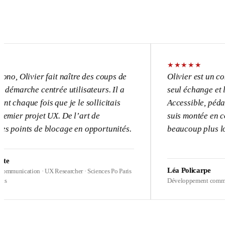
★
★
★
★
★
vier fait naître des coups de
Olivier est un consultant
e centrée utilisateurs. Il a
seul échange et l’UX dev
 fois que je le sollicitais
Accessible, pédagogue, p
rojet UX. De l’art de
suis montée en compétenc
s de blocage en opportunités.
beaucoup plus loin sur m
Léa Policarpe
ion · UX Researcher · Sciences Po Paris
Développement commercial · Hea