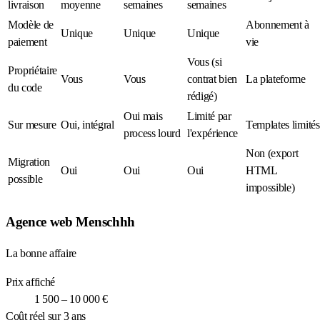
livraison
moyenne
semaines
semaines
Modèle de
Abonnement à
Unique
Unique
Unique
paiement
vie
Vous (si
Propriétaire
Vous
Vous
contrat bien
La plateforme
du code
rédigé)
Oui mais
Limité par
Sur mesure
Oui, intégral
Templates limités
process lourd
l'expérience
Non (export
Migration
Oui
Oui
Oui
HTML
possible
impossible)
Agence web Menschhh
La bonne affaire
Prix affiché
1 500 – 10 000 €
Coût réel sur 3 ans