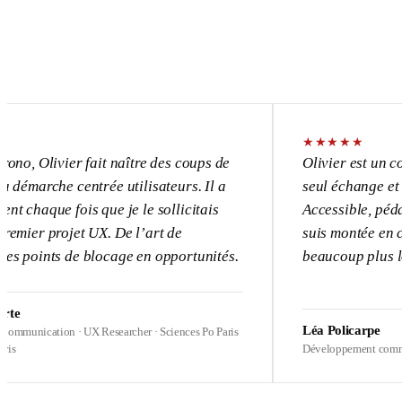
★
★
★
★
★
livier fait naître des coups de
Olivier est un consulta
che centrée utilisateurs. Il a
seul échange et l’UX de
ue fois que je le sollicitais
Accessible, pédagogue,
projet UX. De l’art de
suis montée en compéten
nts de blocage en opportunités.
beaucoup plus loin sur 
Léa Policarpe
ation · UX Researcher · Sciences Po Paris
Développement commercial · H