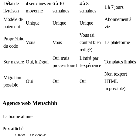
Délai de
4 semaines en
6 à 10
4 à 8
1 à 7 jours
livraison
moyenne
semaines
semaines
Modèle de
Abonnement à
Unique
Unique
Unique
paiement
vie
Vous (si
Propriétaire
Vous
Vous
contrat bien
La plateforme
du code
rédigé)
Oui mais
Limité par
Sur mesure
Oui, intégral
Templates limités
process lourd
l'expérience
Non (export
Migration
Oui
Oui
Oui
HTML
possible
impossible)
Agence web Menschhh
La bonne affaire
Prix affiché
1 500 – 10 000 €