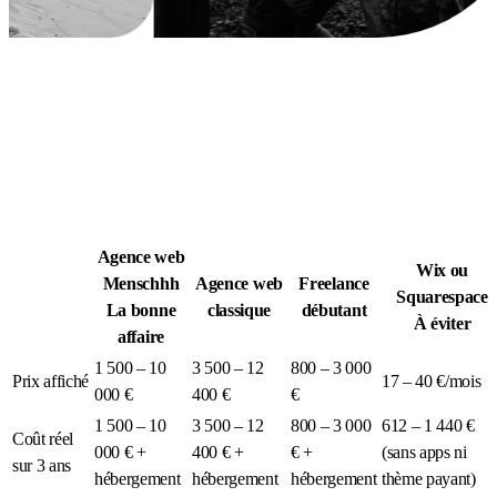
Légion Athleg
MÉDIA · SPORT TACTIQUE
Agence web
Wix ou
Menschhh
Agence web
Freelance
Squarespace
La bonne
classique
débutant
À éviter
affaire
1 500 – 10
3 500 – 12
800 – 3 000
Prix affiché
17 – 40 €/mois
000 €
400 €
€
1 500 – 10
3 500 – 12
800 – 3 000
612 – 1 440 €
Coût réel
000 € +
400 € +
€ +
(sans apps ni
sur 3 ans
hébergement
hébergement
hébergement
thème payant)