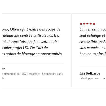
★
★
★
★
★
vier fait naître des coups de
Olivier est un consultant
e centrée utilisateurs. Il a
seul échange et l’UX dev
 fois que je le sollicitais
Accessible, pédagogue, p
rojet UX. De l’art de
suis montée en compétence
s de blocage en opportunités.
beaucoup plus loin sur me
Léa Policarpe
ion · UX Researcher · Sciences Po Paris
Développement commercial · Heal