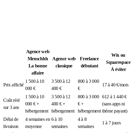
Légion Athleg
MÉDIA · SPORT TACTIQUE
Agence web
Wix ou
Menschhh
Agence web
Freelance
Squarespace
La bonne
classique
débutant
À éviter
affaire
1 500 à 10
3 500 à 12
800 à 3 000
Prix affiché
17 à 40 €/mois
000 €
400 €
€
1 500 à 10
3 500 à 12
800 à 3 000
612 à 1 440 €
Coût réel
000 € +
400 € +
€ +
(sans apps ni
sur 3 ans
hébergement
hébergement
hébergement
thème payant)
Délai de
4 semaines en
6 à 10
4 à 8
1 à 7 jours
livraison
moyenne
semaines
semaines