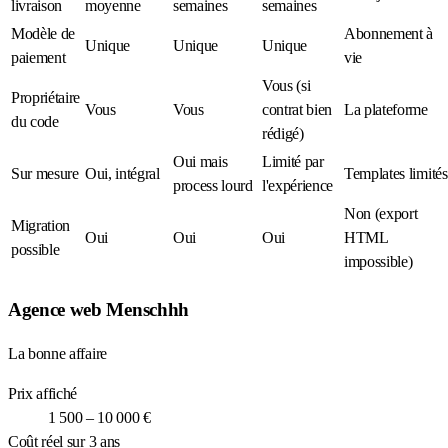
livraison
moyenne
semaines
semaines
Modèle de
Abonnement à
Unique
Unique
Unique
paiement
vie
Vous (si
Propriétaire
Vous
Vous
contrat bien
La plateforme
du code
rédigé)
Oui mais
Limité par
Sur mesure
Oui, intégral
Templates limités
process lourd
l'expérience
Non (export
Migration
Oui
Oui
Oui
HTML
possible
impossible)
Agence web Menschhh
La bonne affaire
Prix affiché
1 500 – 10 000 €
Coût réel sur 3 ans