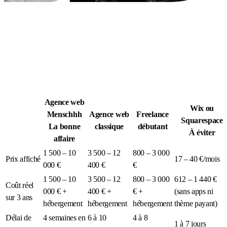
Légion Athleg
MÉDIA · SPORT TACTIQUE
P
N
Agence web
Wix ou
Menschhh
Agence web
Freelance
Squarespace
La bonne
classique
débutant
À éviter
affaire
1 500 – 10
3 500 – 12
800 – 3 000
Prix affiché
17 – 40 €/mois
000 €
400 €
€
1 500 – 10
3 500 – 12
800 – 3 000
612 – 1 440 €
Coût réel
000 € +
400 € +
€ +
(sans apps ni
sur 3 ans
hébergement
hébergement
hébergement
thème payant)
Délai de
4 semaines en
6 à 10
4 à 8
1 à 7 jours