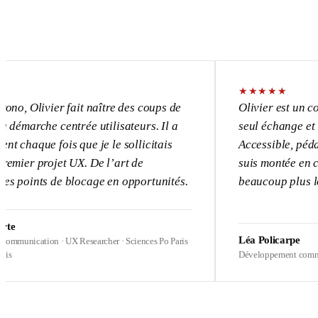
★
★
★
★
★
ier fait naître des coups de
Olivier est un consultant d
 centrée utilisateurs. Il a
seul échange et l’UX devie
fois que je le sollicitais
Accessible, pédagogue, pas
jet UX. De l’art de
suis montée en compétences
 de blocage en opportunités.
beaucoup plus loin sur mes
Léa Policarpe
n · UX Researcher · Sciences Po Paris
Développement commercial · Healt