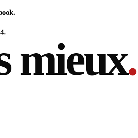
book.
4.
s mieux