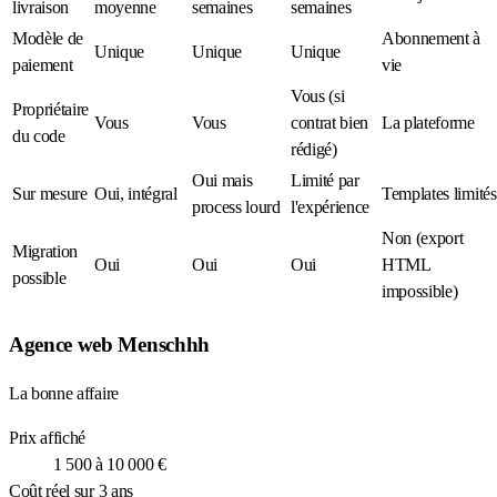
livraison
moyenne
semaines
semaines
Modèle de
Abonnement à
Unique
Unique
Unique
paiement
vie
Vous (si
Propriétaire
Vous
Vous
contrat bien
La plateforme
du code
rédigé)
Oui mais
Limité par
Sur mesure
Oui, intégral
Templates limités
process lourd
l'expérience
Non (export
Migration
Oui
Oui
Oui
HTML
possible
impossible)
Agence web Menschhh
La bonne affaire
Prix affiché
1 500 à 10 000 €
Coût réel sur 3 ans