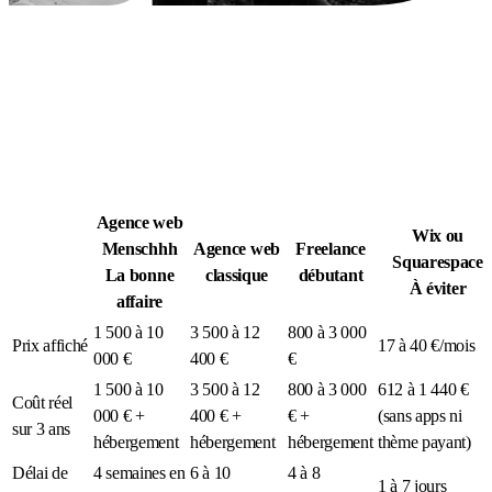
Légion Athleg
MÉDIA · SPORT TACTIQUE
Agence web
Wix ou
Menschhh
Agence web
Freelance
Squarespace
La bonne
classique
débutant
À éviter
affaire
1 500 à 10
3 500 à 12
800 à 3 000
Prix affiché
17 à 40 €/mois
000 €
400 €
€
1 500 à 10
3 500 à 12
800 à 3 000
612 à 1 440 €
Coût réel
000 € +
400 € +
€ +
(sans apps ni
sur 3 ans
hébergement
hébergement
hébergement
thème payant)
Délai de
4 semaines en
6 à 10
4 à 8
1 à 7 jours