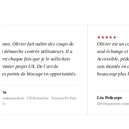
★
★
★
★
★
vier fait naître des coups de
Olivier est un consultant
e centrée utilisateurs. Il a
seul échange et l’UX dev
 fois que je le sollicitais
Accessible, pédagogue, p
rojet UX. De l’art de
suis montée en compétence
s de blocage en opportunités.
beaucoup plus loin sur me
Léa Policarpe
ion · UX Researcher · Sciences Po Paris
Développement commercial · Heal