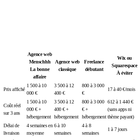
Légion Athleg
MÉDIA · SPORT TACTIQUE
Agence web
Wix ou
Menschhh
Agence web
Freelance
Squarespace
La bonne
classique
débutant
À éviter
affaire
1 500 à 10
3 500 à 12
800 à 3 000
Prix affiché
17 à 40 €/mois
000 €
400 €
€
1 500 à 10
3 500 à 12
800 à 3 000
612 à 1 440 €
Coût réel
000 € +
400 € +
€ +
(sans apps ni
sur 3 ans
hébergement
hébergement
hébergement
thème payant)
Délai de
4 semaines en
6 à 10
4 à 8
1 à 7 jours
livraison
moyenne
semaines
semaines