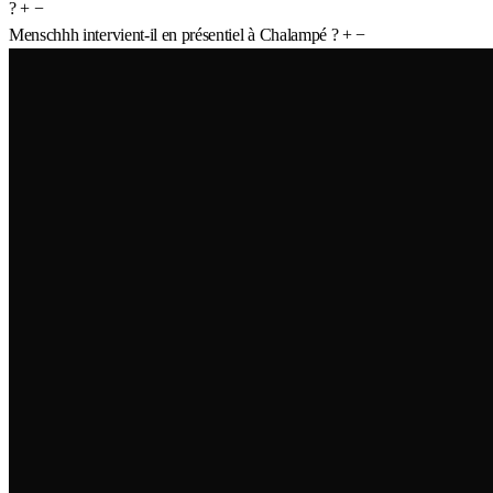
?
+
−
Menschhh intervient-il en présentiel à Chalampé ?
+
−