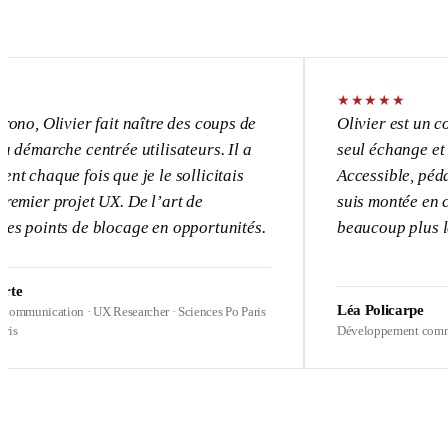
★
★
★
★
★
vier fait naître des coups de
Olivier est un consultant
e centrée utilisateurs. Il a
seul échange et l’UX devi
 fois que je le sollicitais
Accessible, pédagogue, p
ojet UX. De l’art de
suis montée en compétence
s de blocage en opportunités.
beaucoup plus loin sur me
Léa Policarpe
on · UX Researcher · Sciences Po Paris
Développement commercial · Heal