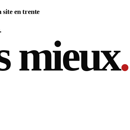
 site en trente
.
s mieux