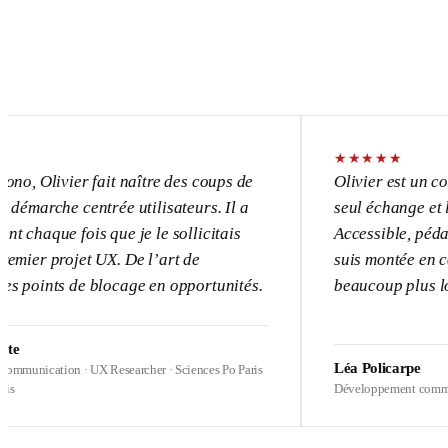
★
★
★
★
★
vier fait naître des coups de
Olivier est un consultant
e centrée utilisateurs. Il a
seul échange et l’UX devi
 fois que je le sollicitais
Accessible, pédagogue, p
ojet UX. De l’art de
suis montée en compétence
s de blocage en opportunités.
beaucoup plus loin sur me
Léa Policarpe
on · UX Researcher · Sciences Po Paris
Développement commercial · Heal