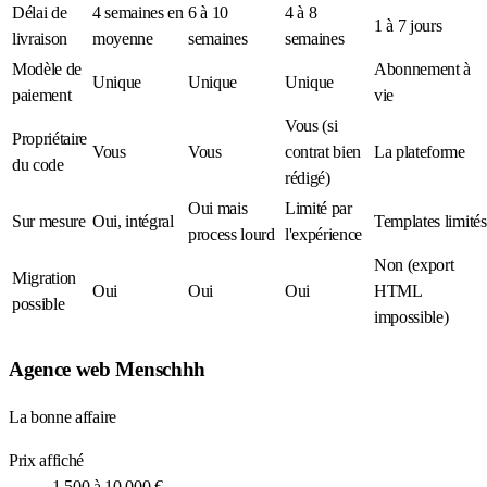
Délai de
4 semaines en
6 à 10
4 à 8
1 à 7 jours
livraison
moyenne
semaines
semaines
Modèle de
Abonnement à
Unique
Unique
Unique
paiement
vie
Vous (si
Propriétaire
Vous
Vous
contrat bien
La plateforme
du code
rédigé)
Oui mais
Limité par
Sur mesure
Oui, intégral
Templates limités
process lourd
l'expérience
Non (export
Migration
Oui
Oui
Oui
HTML
possible
impossible)
Agence web Menschhh
La bonne affaire
Prix affiché
1 500 à 10 000 €