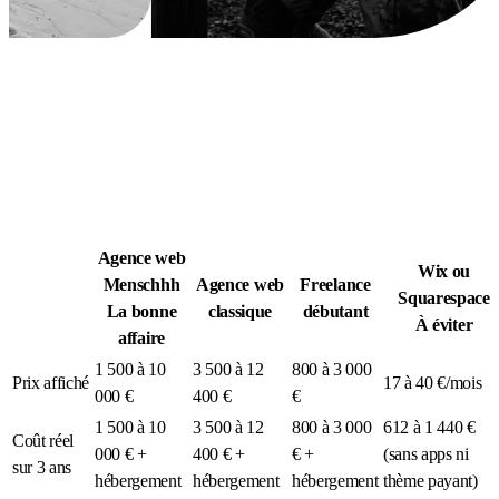
Légion Athleg
MÉDIA · SPORT TACTIQUE
Agence web
Wix ou
Menschhh
Agence web
Freelance
Squarespace
La bonne
classique
débutant
À éviter
affaire
1 500 à 10
3 500 à 12
800 à 3 000
Prix affiché
17 à 40 €/mois
000 €
400 €
€
1 500 à 10
3 500 à 12
800 à 3 000
612 à 1 440 €
Coût réel
000 € +
400 € +
€ +
(sans apps ni
sur 3 ans
hébergement
hébergement
hébergement
thème payant)