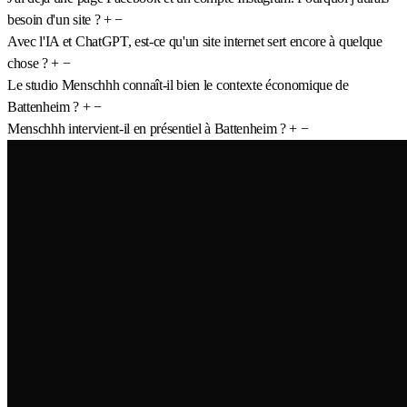
besoin d'un site ?
+
−
Avec l'IA et ChatGPT, est-ce qu'un site internet sert encore à quelque
chose ?
+
−
Le studio Menschhh connaît-il bien le contexte économique de
Battenheim ?
+
−
Menschhh intervient-il en présentiel à Battenheim ?
+
−