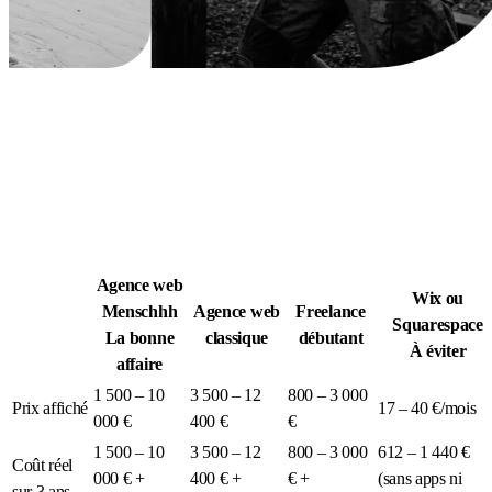
Légion Athleg
MÉDIA · SPORT TACTIQUE
Agence web
Wix ou
Menschhh
Agence web
Freelance
Squarespace
La bonne
classique
débutant
À éviter
affaire
1 500 – 10
3 500 – 12
800 – 3 000
Prix affiché
17 – 40 €/mois
000 €
400 €
€
1 500 – 10
3 500 – 12
800 – 3 000
612 – 1 440 €
Coût réel
000 € +
400 € +
€ +
(sans apps ni
sur 3 ans