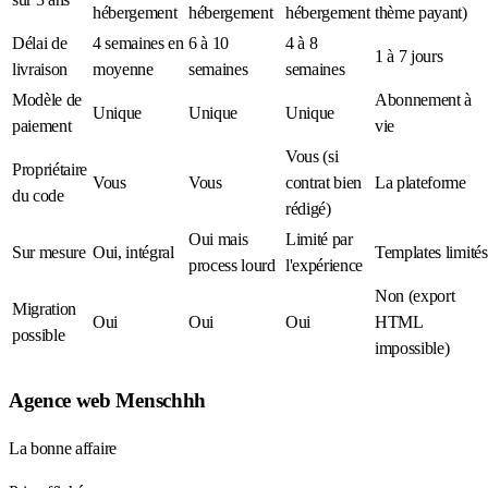
hébergement
hébergement
hébergement
thème payant)
Délai de
4 semaines en
6 à 10
4 à 8
1 à 7 jours
livraison
moyenne
semaines
semaines
Modèle de
Abonnement à
Unique
Unique
Unique
paiement
vie
Vous (si
Propriétaire
Vous
Vous
contrat bien
La plateforme
du code
rédigé)
Oui mais
Limité par
Sur mesure
Oui, intégral
Templates limités
process lourd
l'expérience
Non (export
Migration
Oui
Oui
Oui
HTML
possible
impossible)
Agence web Menschhh
La bonne affaire