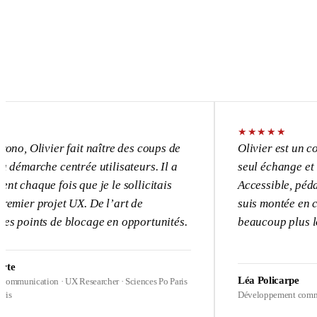
★
★
★
★
★
vier fait naître des coups de
Olivier est un consultant
e centrée utilisateurs. Il a
seul échange et l’UX dev
 fois que je le sollicitais
Accessible, pédagogue, p
rojet UX. De l’art de
suis montée en compétence
s de blocage en opportunités.
beaucoup plus loin sur me
Léa Policarpe
ion · UX Researcher · Sciences Po Paris
Développement commercial · Heal