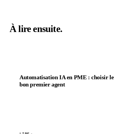
À lire ensuite.
NOTE · 11 MIN
Automatisation IA en PME : choisir le
bon premier agent
Répondre aux demandes, préparer les devis, relancer
les pièces manquantes, transformer les échanges en
tâches, mettre à jour les dossiers : c’est là que l’IA peut
rendre une PME…
LIRE
→