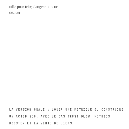
utile pour trier, dangereux pour
décider
YOUTUBE Â· MENSCHHH
Louer VS Acheter son TF
LA VERSION ORALE : LOUER UNE MÉTRIQUE OU CONSTRUIRE
UN ACTIF SEO, AVEC LE CAS TRUST FLOW, METRICS
BOOSTER ET LA VENTE DE LIENS.